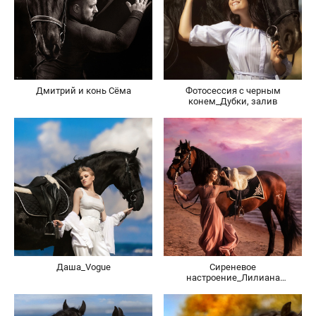
Дмитрий и конь Сёма
Фотосессия с черным
конем_Дубки, залив
Даша_Vogue
Сиреневое
настроение_Лилиана
и Гастадор