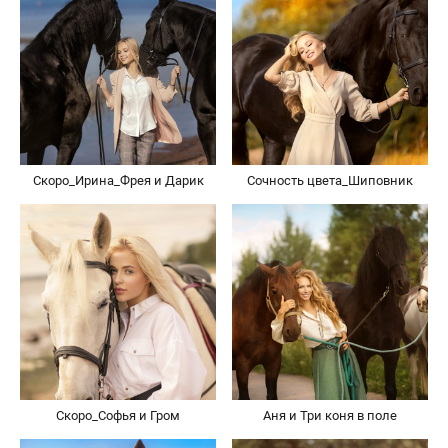
Скоро_Ирина_Фрея и Дарик
Сочность цвета_Шиповник
Скоро_Софья и Гром
Аня и Три коня в поле