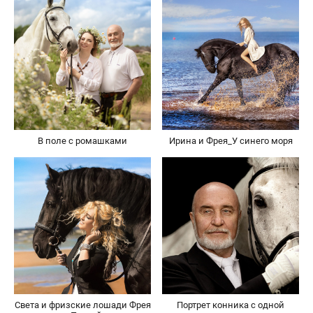
В поле с ромашками
Ирина и Фрея_У синего моря
Света и фризские лошади Фрея
Портрет конника с одной