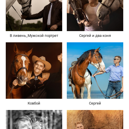
В ливень_Мужской портрет
Сергей и два коня
Ковбой
Сергей